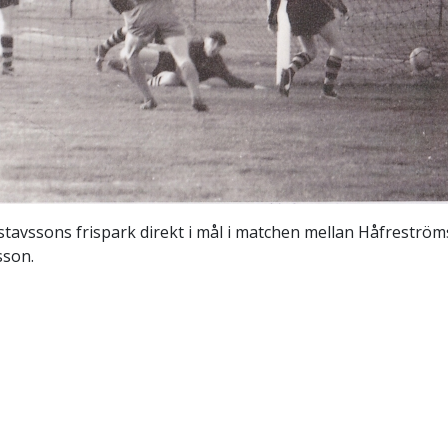
tavssons frispark direkt i mål i matchen mellan Håfreströ
sson.