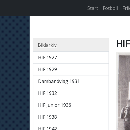
Start
Fotboll
Fri
HIF
Bildarkiv
HIF 1927
HIF 1929
Dambandylag 1931
HIF 1932
HIF junior 1936
HIF 1938
HIF 1942