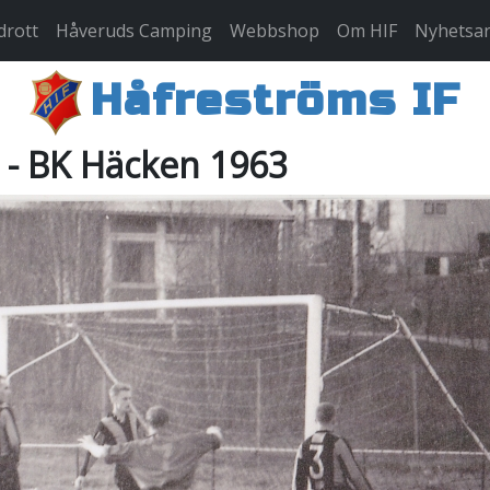
idrott
Håveruds Camping
Webbshop
Om HIF
Nyhetsar
Håfreströms IF
 - BK Häcken 1963