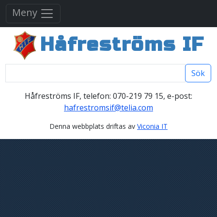
Meny
Håfreströms IF
Sök
Håfreströms IF, telefon: 070-219 79 15, e-post:
hafrestromsif@telia.com
Denna webbplats driftas av
Viconia IT