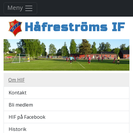
Meny
Håfreströms IF
Om HIF
Kontakt
Bli medlem
HIF på Facebook
Historik