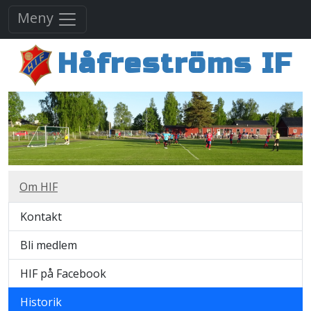
Meny
Håfreströms IF
Om HIF
Kontakt
Bli medlem
HIF på Facebook
Historik